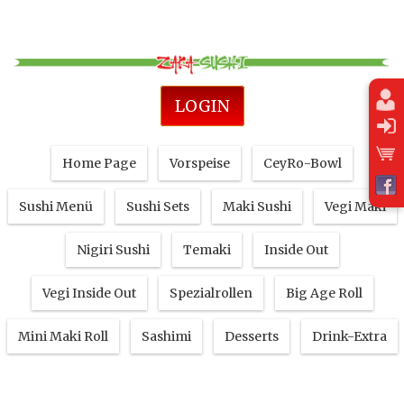
LOGIN
Home Page
Vorspeise
CeyRo-Bowl
Sushi Menü
Sushi Sets
Maki Sushi
Vegi Maki
Nigiri Sushi
Temaki
Inside Out
Vegi Inside Out
Spezialrollen
Big Age Roll
Mini Maki Roll
Sashimi
Desserts
Drink-Extra