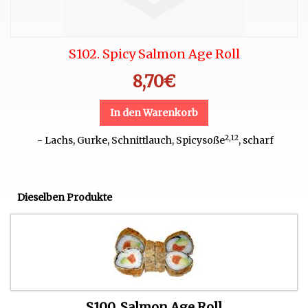
S102. Spicy Salmon Age Roll
8,70
€
In den Warenkorb
2,12
- Lachs, Gurke, Schnittlauch, Spicysoße
, scharf
Dieselben Produkte
S100. Salmon Age Roll