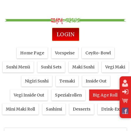
LOGIN
Home Page
Vorspeise
CeyRo-Bowl
Sushi Menü
Sushi Sets
Maki Sushi
Vegi Maki
Nigiri Sushi
Temaki
Inside Out
Vegi Inside Out
Spezialrollen
Big Age Roll
Mini Maki Roll
Sashimi
Desserts
Drink-Extra